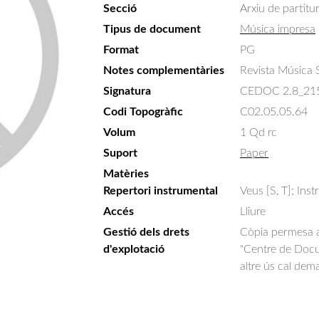
Secció
Arxiu de partitu
Tipus de document
Música impresa
Format
PG
Notes complementàries
Revista Música 
Signatura
CEDOC 2.8_21
Codi Topogràfic
C02.05.05.64
Volum
1 Qd rc
Suport
Paper
Matèries
Repertori instrumental
Veus [S, T]; Inst
Accés
Lliure
Gestió dels drets
Còpia permesa am
d'explotació
"Centre de Docum
altre ús cal dem