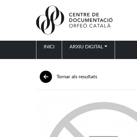
Vés al contingut
INICI
ARXIU DIGITAL
Navegació principal
Tornar als resultats