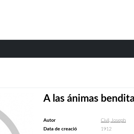
A las ánimas bendit
Autor
Civil, Joseph
Data de creació
1912