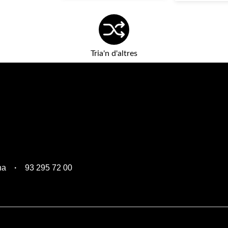
Tria'n d'altres
na
93 295 72 00