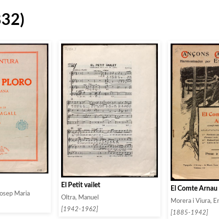
832)
El Petit vailet
El Comte Arnau 
Josep Maria
Oltra, Manuel
Morera i Viura, E
[1942-1962]
[1885-1942]