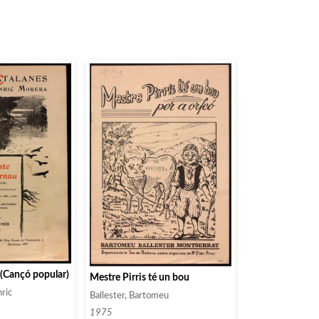
(Cançó popular)
Mestre Pirris té un bou
nric
Ballester, Bartomeu
1975