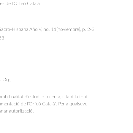
res de l'Orfeó Català
Sacro-Hispana Año V, no. 11(noviembre), p. 2-3
58
r: Org
b finalitat d'estudi o recerca, citant la font
entació de l’Orfeó Català". Per a qualsevol
anar autorització.