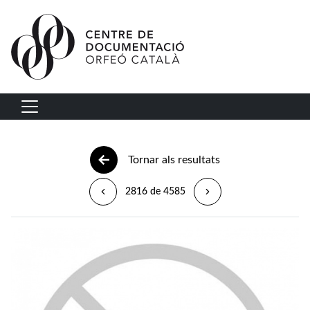
Vés al contingut
Navegació principal
Tornar als resultats
2816 de 4585