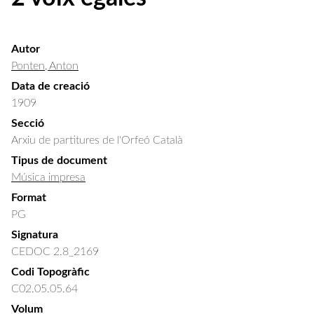
Autor
Ponten, Anton
Data de creació
1909
Secció
Arxiu de partitures de l'Orfeó Català
Tipus de document
Música impresa
Format
PG
Signatura
CEDOC 2.8_2169
Codi Topogràfic
C02.05.05.64
Volum