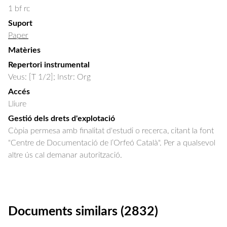
1 bf rc
Suport
Paper
Matèries
Repertori instrumental
Veus: [T 1/2]; Instr: Org
Accés
Lliure
Gestió dels drets d'explotació
Còpia permesa amb finalitat d'estudi o recerca, citant la font
"Centre de Documentació de l’Orfeó Català". Per a qualsevol
altre ús cal demanar autorització.
Documents similars (2832)