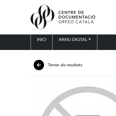
Vés al contingut
INICI
ARXIU DIGITAL
Navegació principal
Tornar als resultats