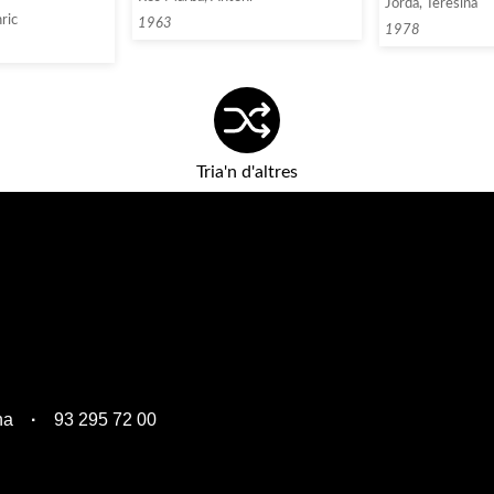
Jordà, Teresina
ric
1963
1978
Tria'n d'altres
na
93 295 72 00