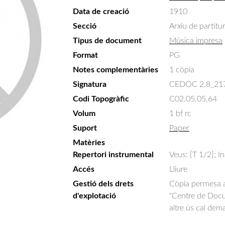
Data de creació
1910
Secció
Arxiu de partitu
Tipus de document
Música impresa
Format
PG
Notes complementàries
1 còpia
Signatura
CEDOC 2.8_21
Codi Topogràfic
C02.05.05.64
Volum
1 bf rc
Suport
Paper
Matèries
Repertori instrumental
Veus: [T 1/2]; I
Accés
Lliure
Gestió dels drets
Còpia permesa am
d'explotació
"Centre de Docum
altre ús cal dem