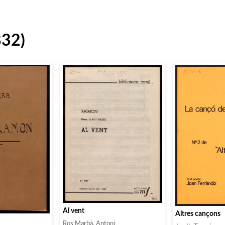
832)
Al vent
Altres cançons
Ros Marbà, Antoni