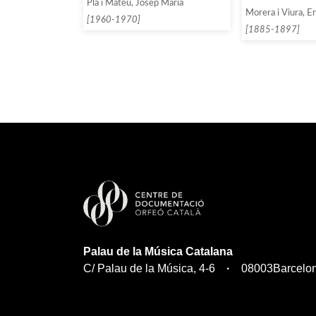
Pla i Mateu, Josep Maria
Morera i Viura, En
[1960-1970]
[1885-1897]
Palau de la Música Catalana
C/ Palau de la Música, 4-6
08003
Barcelo