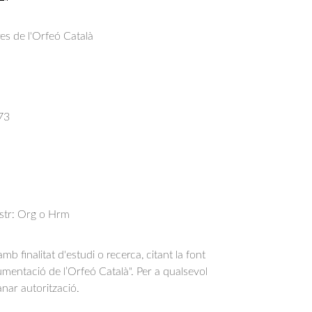
res de l'Orfeó Català
73
nstr: Org o Hrm
b finalitat d'estudi o recerca, citant la font
entació de l’Orfeó Català". Per a qualsevol
anar autorització.