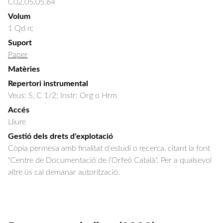
C02.05.05.64
Volum
1 Qd rc
Suport
Paper
Matèries
Repertori instrumental
Veus: S, C 1/2; Instr: Org o Hrm
Accés
Lliure
Gestió dels drets d'explotació
Còpia permesa amb finalitat d'estudi o recerca, citant la font
"Centre de Documentació de l’Orfeó Català". Per a qualsevol
altre ús cal demanar autorització.