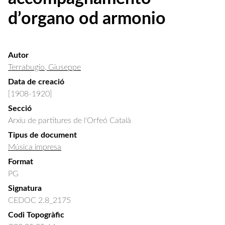
d’organo od armonio
Autor
Terrabugio, Giuseppe
Data de creació
[1908-1920]
Secció
Arxiu de partitures de l'Orfeó Català
Tipus de document
Música impresa
Format
PG
Signatura
CEDOC 2.8_2175
Codi Topogràfic