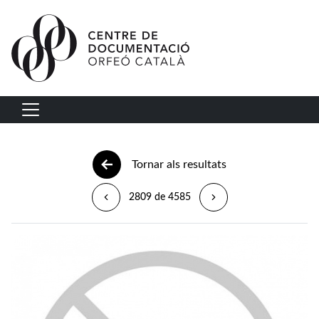
Vés al contingut
Navegació principal
Tornar als resultats
2809 de 4585