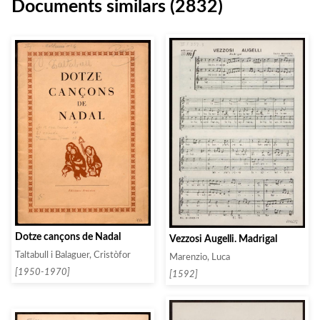
Documents similars (2832)
Dotze cançons de Nadal
Vezzosi Augelli. Madrigal
Taltabull i Balaguer, Cristòfor
Marenzio, Luca
[1950-1970]
[1592]