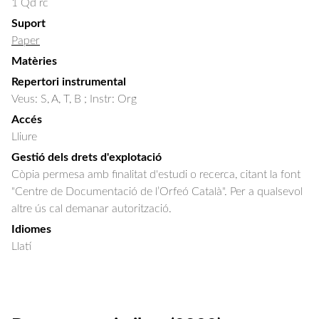
1 Qd rc
Suport
Paper
Matèries
Repertori instrumental
Veus: S, A, T, B ; Instr: Org
Accés
Lliure
Gestió dels drets d'explotació
Còpia permesa amb finalitat d'estudi o recerca, citant la font
"Centre de Documentació de l’Orfeó Català". Per a qualsevol
altre ús cal demanar autorització.
Idiomes
Llatí