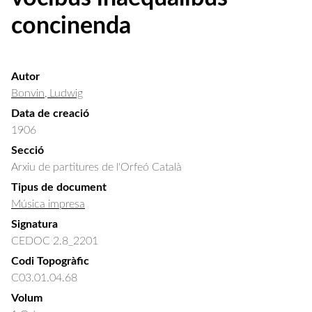
concinenda
Autor
Bonvin, Ludwig
Data de creació
1906
Secció
Arxiu de partitures de l'Orfeó Català
Tipus de document
Música impresa
Signatura
CEDOC 2.8_2201
Codi Topogràfic
C03.01.04.68
Volum