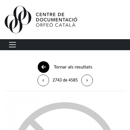
Vés al contingut
Navegació principal
Tornar als resultats
2743 de 4585