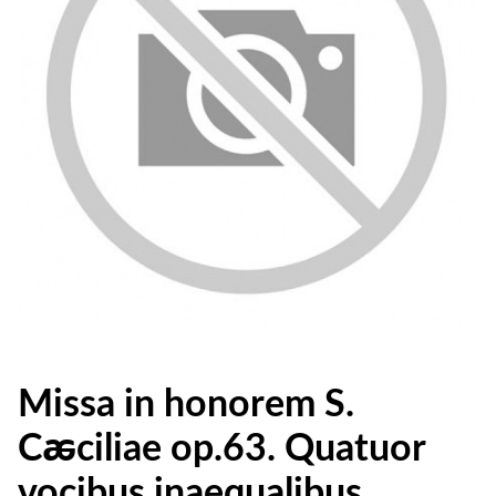
Missa in honorem S.
Cꬱciliae op.63. Quatuor
vocibus inaequalibus