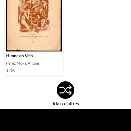
Himne als Vells
Pérez Moya, Antoni
1950
Tria'n d'altres