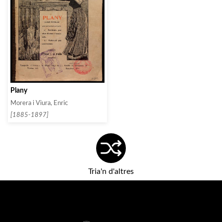
Plany
Morera i Viura, Enric
[1885-1897]
Tria'n d'altres