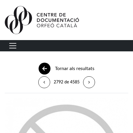
Vés al contingut
Navegació principal
Tornar als resultats
2792 de 4585