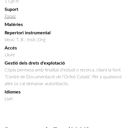
1 Qd rc
Suport
Paper
Matèries
Repertori instrumental
Veus: T, B ; Instr.:Org
Accés
Lliure
Gestió dels drets d'explotació
Còpia permesa amb finalitat d'estudi o recerca, citant la font
"Centre de Documentació de l’Orfeó Català". Per a qualsevol
altre ús cal demanar autorització.
Idiomes
Llatí