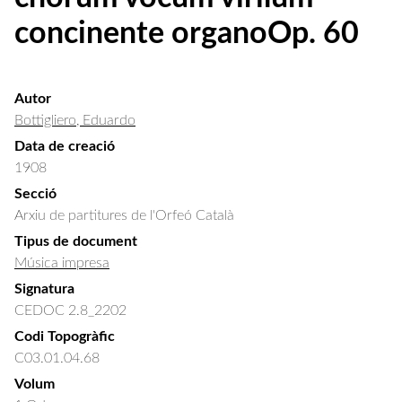
concinente organoOp. 60
Autor
Bottigliero, Eduardo
Data de creació
1908
Secció
Arxiu de partitures de l'Orfeó Català
Tipus de document
Música impresa
Signatura
CEDOC 2.8_2202
Codi Topogràfic
C03.01.04.68
Volum