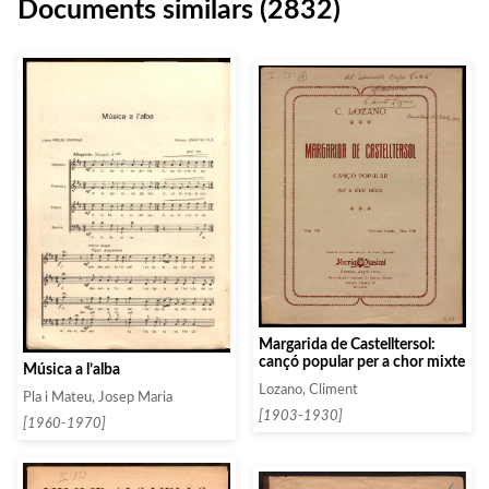
Documents similars (2832)
Margarida de Castelltersol:
cançó popular per a chor mixte
Música a l’alba
Lozano, Climent
Pla i Mateu, Josep Maria
[1903-1930]
[1960-1970]