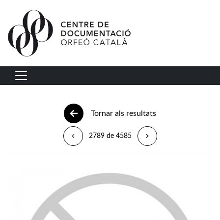
Vés al contingut
Navegació principal
Tornar als resultats
2789 de 4585