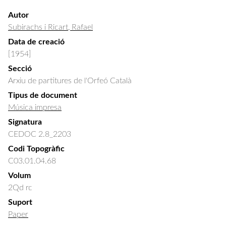
Autor
Subirachs i Ricart, Rafael
Data de creació
[1954]
Secció
Arxiu de partitures de l'Orfeó Català
Tipus de document
Música impresa
Signatura
CEDOC 2.8_2203
Codi Topogràfic
C03.01.04.68
Volum
2Qd rc
Suport
Paper