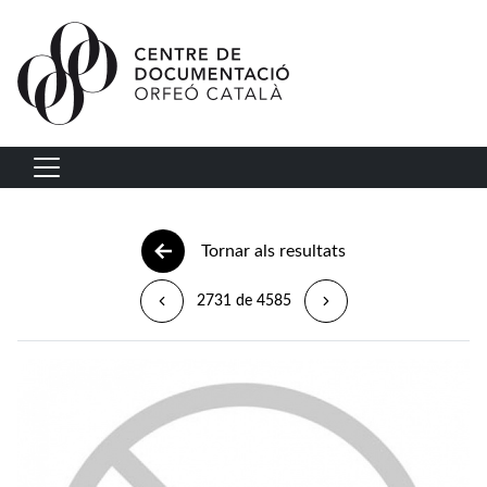
Vés al contingut
Navegació principal
Tornar als resultats
2731 de 4585