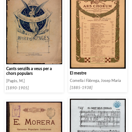
Cants senzills a veus per a
El mestre
chors populars
Comella i Fàbrega, Josep Maria
[Pagès, M.]
[1885-1938]
[1890-1905]