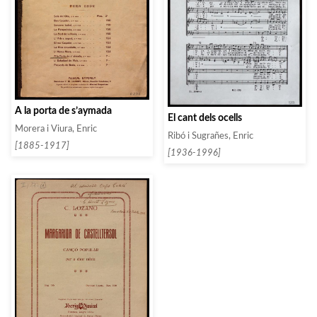
A la porta de s’aymada
El cant dels ocells
Morera i Viura, Enric
Ribó i Sugrañes, Enric
[1885-1917]
[1936-1996]