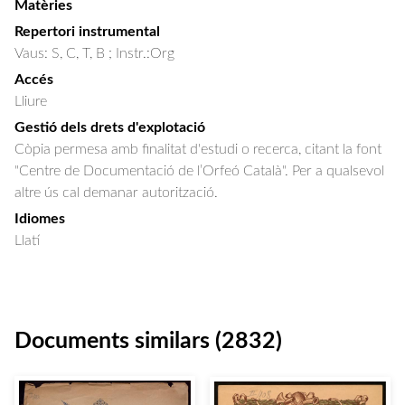
Matèries
Repertori instrumental
Vaus: S, C, T, B ; Instr.:Org
Accés
Lliure
Gestió dels drets d'explotació
Còpia permesa amb finalitat d'estudi o recerca, citant la font
"Centre de Documentació de l’Orfeó Català". Per a qualsevol
altre ús cal demanar autorització.
Idiomes
Llatí
Documents similars (2832)