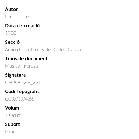
Autor
Perosi, Lorenzo
Data de creació
1900
Secció
Arxiu de partitures de l'Orfeó Català
Tipus de document
Música impresa
Signatura
CEDOC 2.8_2215
Codi Topogràfic
C03.01.04.68
Volum
1 Qd rc
Suport
Paper