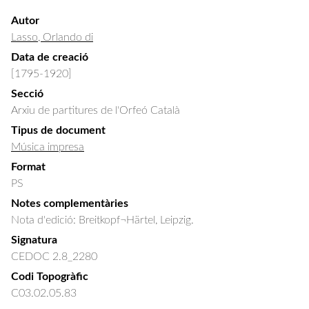
Autor
Lasso, Orlando di
Data de creació
[1795-1920]
Secció
Arxiu de partitures de l'Orfeó Català
Tipus de document
Música impresa
Format
PS
Notes complementàries
Nota d'edició: Breitkopf¬Härtel, Leipzig.
Signatura
CEDOC 2.8_2280
Codi Topogràfic
C03.02.05.83