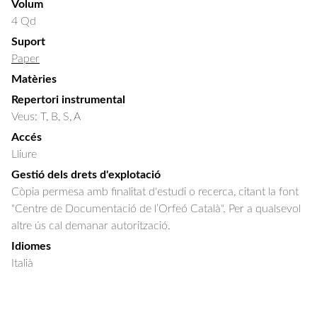
Volum
4 Qd
Suport
Paper
Matèries
Repertori instrumental
Veus: T, B, S, A
Accés
Lliure
Gestió dels drets d'explotació
Còpia permesa amb finalitat d'estudi o recerca, citant la font
"Centre de Documentació de l’Orfeó Català". Per a qualsevol
altre ús cal demanar autorització.
Idiomes
Italià