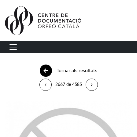
Vés al contingut
Navegació principal
Tornar als resultats
2667 de 4585