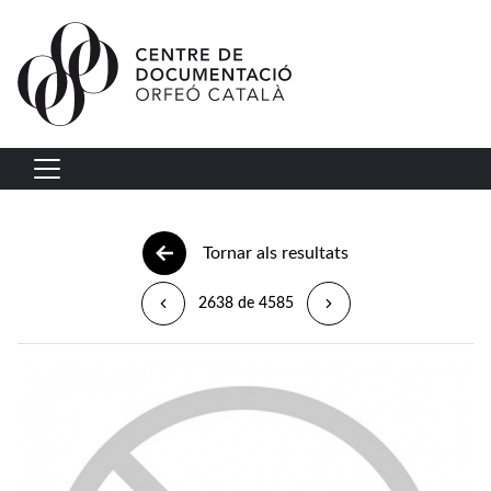
Vés al contingut
Navegació principal
Tornar als resultats
2638 de 4585