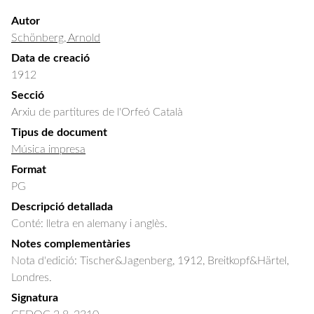
Autor
Schönberg, Arnold
Data de creació
1912
Secció
Arxiu de partitures de l'Orfeó Català
Tipus de document
Música impresa
Format
PG
Descripció detallada
Conté: lletra en alemany i anglès.
Notes complementàries
Nota d'edició: Tischer&Jagenberg, 1912, Breitkopf&Härtel,
Londres.
Signatura