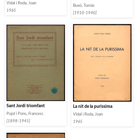
Cuaderno 4
Vidal i Roda, Joan
Buxó, Tomàs
1965
[1910-1940]
Sant Jordi triomfant
La nit de la purissima
Pujol i Pons, Francesc
Vidal i Roda, Joan
[1898-1945]
1965