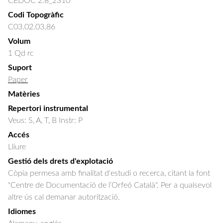
CEDOC 2.8_2310
Codi Topogràfic
C03.02.03.86
Volum
1 Qd rc
Suport
Paper
Matèries
Repertori instrumental
Veus: S, A, T, B Instr: P
Accés
Lliure
Gestió dels drets d'explotació
Còpia permesa amb finalitat d'estudi o recerca, citant la font
"Centre de Documentació de l’Orfeó Català". Per a qualsevol
altre ús cal demanar autorització.
Idiomes