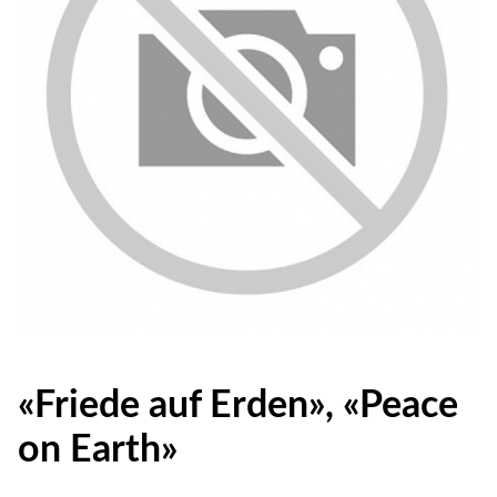
«Friede auf Erden», «Peace
on Earth»