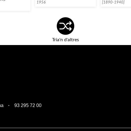
1956
[1890-1940]
Tria'n d'altres
na
93 295 72 00