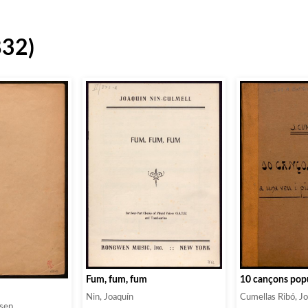
832)
Fum, fum, fum
10 cançons pop
Nin, Joaquín
Cumellas Ribó, J
osep