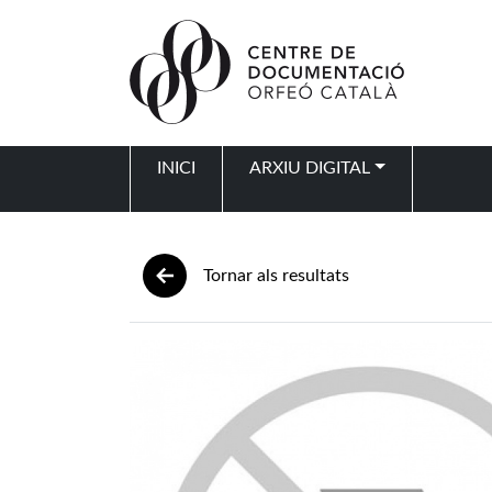
Vés al contingut
INICI
ARXIU DIGITAL
Navegació principal
Tornar als resultats