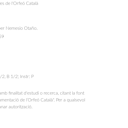
res de l'Orfeó Català
per Nemesio Otaño.
59
/2, B 1/2; Instr: P
b finalitat d'estudi o recerca, citant la font
entació de l’Orfeó Català". Per a qualsevol
anar autorització.