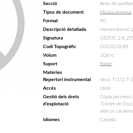
Secció
Arxiu de partitu
Tipus de document
Música impresa
Format
PG
Descripció detallada
Harmonització 
Signatura
CEDOC 2.8_23
Codi Topogràfic
C03.02.03.89
Volum
1Qd rc
Suport
Paper
Matèries
Repertori instrumental
Veus: Ti 1/2, T 1
Accés
Lliure
Gestió dels drets
Còpia permesa am
d'explotació
"Centre de Docum
altre ús cal dem
Idiomes
Castellà