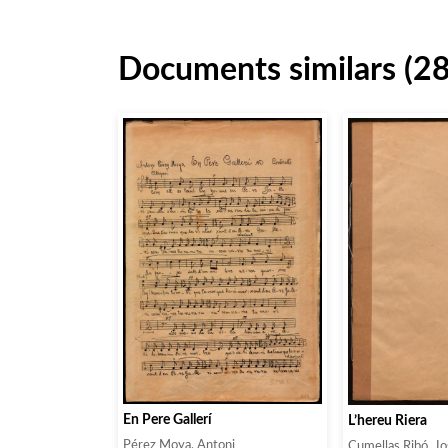
Documents similars (2
En Pere Gallerí
L’hereu Riera
Pérez Moya, Antoni
Cumellas Ribó, J