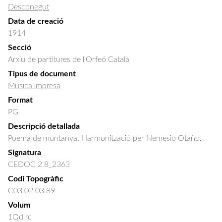
Desconegut
Data de creació
1914
Secció
Arxiu de partitures de l'Orfeó Català
Tipus de document
Música impresa
Format
PG
Descripció detallada
Poema de muntanya. Harmonització per Nemesio Otaño.
Signatura
CEDOC 2.8_2363
Codi Topogràfic
C03.02.03.89
Volum
1Qd rc