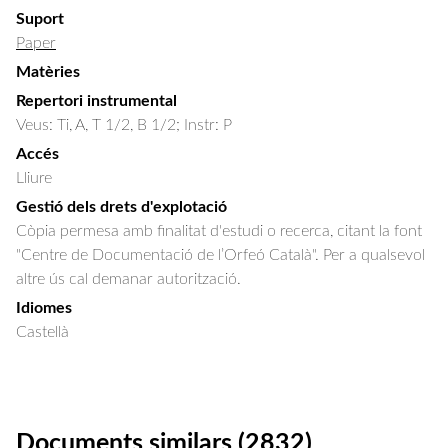
Suport
Paper
Matèries
Repertori instrumental
Veus: Ti, A, T 1/2, B 1/2; Instr: P
Accés
Lliure
Gestió dels drets d'explotació
Còpia permesa amb finalitat d'estudi o recerca, citant la font
"Centre de Documentació de l’Orfeó Català". Per a qualsevol
altre ús cal demanar autorització.
Idiomes
Castellà
Documents similars (2832)