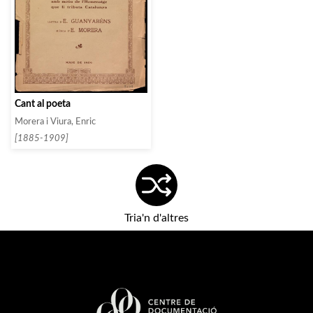
Cant al poeta
Morera i Viura, Enric
[1885-1909]
Tria'n d'altres