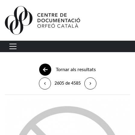
Vés al contingut
Navegació principal
Tornar als resultats
2605 de 4585