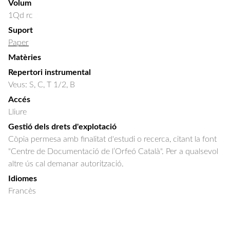
Volum
1Qd rc
Suport
Paper
Matèries
Repertori instrumental
Veus: S, C, T 1/2, B
Accés
Lliure
Gestió dels drets d'explotació
Còpia permesa amb finalitat d'estudi o recerca, citant la font
"Centre de Documentació de l’Orfeó Català". Per a qualsevol
altre ús cal demanar autorització.
Idiomes
Francès