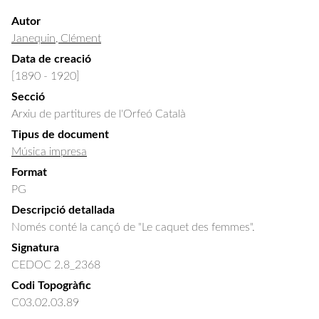
Autor
Janequin, Clément
Data de creació
[1890 - 1920]
Secció
Arxiu de partitures de l'Orfeó Català
Tipus de document
Música impresa
Format
PG
Descripció detallada
Només conté la cançó de "Le caquet des femmes".
Signatura
CEDOC 2.8_2368
Codi Topogràfic
C03.02.03.89