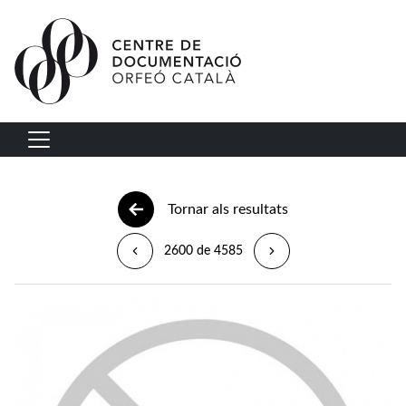
Vés al contingut
Navegació principal
Tornar als resultats
2600 de 4585