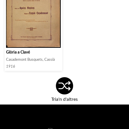
Glòria a Clavé
Casademont Busquets, Cassià
1916
Tria'n d'altres