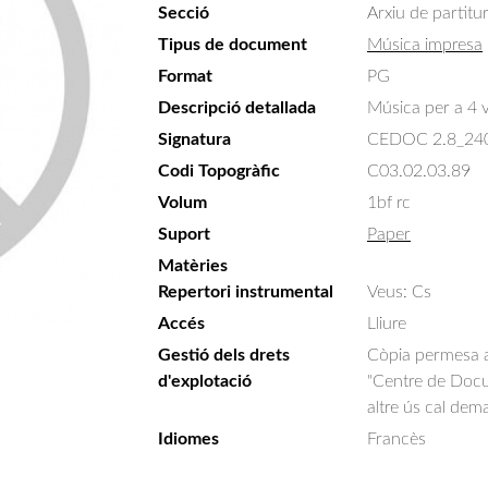
Secció
Arxiu de partitu
Tipus de document
Música impresa
Format
PG
Descripció detallada
Música per a 4 v
Signatura
CEDOC 2.8_24
Codi Topogràfic
C03.02.03.89
Volum
1bf rc
Suport
Paper
Matèries
Repertori instrumental
Veus: Cs
Accés
Lliure
Gestió dels drets
Còpia permesa am
d'explotació
"Centre de Docum
altre ús cal dem
Idiomes
Francès