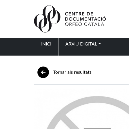
Vés al contingut
INICI
ARXIU DIGITAL
Navegació principal
Tornar als resultats