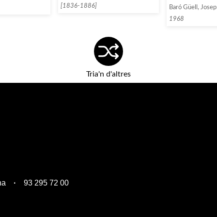
[1836-1886]
Baró Güell, Josep
1968
Tria'n d'altres
na
93 295 72 00