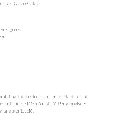
res de l'Orfeó Català
eus iguals.
03
b finalitat d'estudi o recerca, citant la font
entació de l’Orfeó Català". Per a qualsevol
anar autorització.