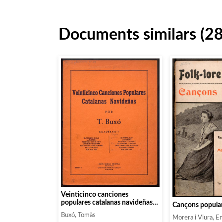
Documents similars (2
Veinticinco canciones
populares catalanas navideñas.
Cançons popular
Cuaderno 2
Buxó, Tomàs
Morera i Viura, En