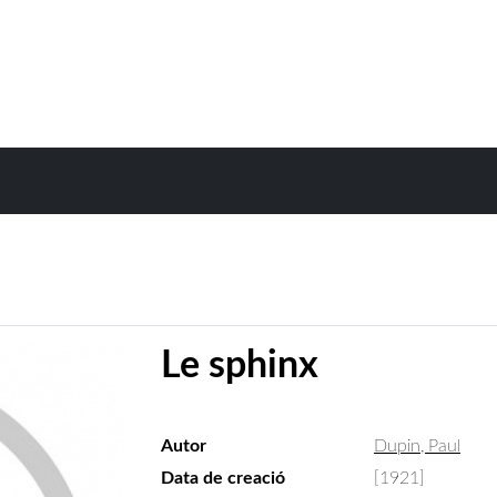
Le sphinx
Autor
Dupin, Paul
Data de creació
[1921]