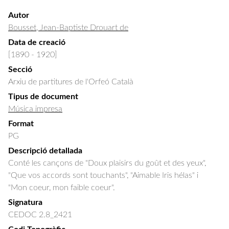
Autor
Bousset, Jean-Baptiste Drouart de
Data de creació
[1890 - 1920]
Secció
Arxiu de partitures de l'Orfeó Català
Tipus de document
Música impresa
Format
PG
Descripció detallada
Conté les cançons de "Doux plaisirs du goût et des yeux", 
"Que vos accords sont touchants", "Aimable Iris hélas" i 
"Mon coeur, mon faible coeur".
Signatura
CEDOC 2.8_2421