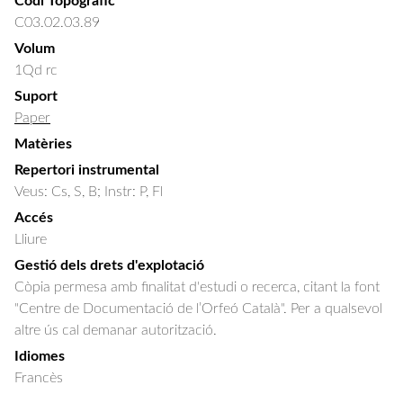
Codi Topogràfic
C03.02.03.89
Volum
1Qd rc
Suport
Paper
Matèries
Repertori instrumental
Veus: Cs, S, B; Instr: P, Fl
Accés
Lliure
Gestió dels drets d'explotació
Còpia permesa amb finalitat d'estudi o recerca, citant la font
"Centre de Documentació de l’Orfeó Català". Per a qualsevol
altre ús cal demanar autorització.
Idiomes
Francès