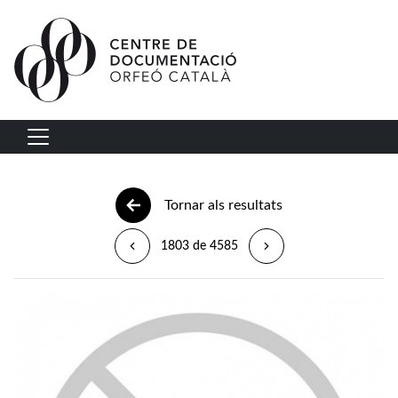
Vés al contingut
Navegació principal
Tornar als resultats
1803 de 4585