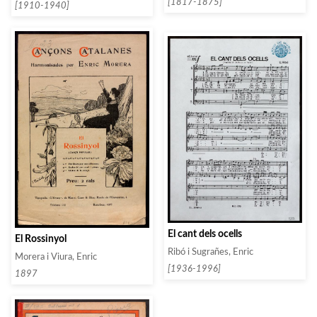
[1817-1875]
[1910-1940]
El cant dels ocells
El Rossinyol
Ribó i Sugrañes, Enric
Morera i Viura, Enric
[1936-1996]
1897