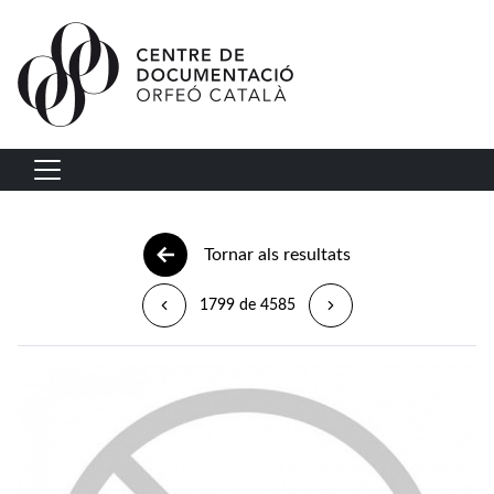
Vés al contingut
Navegació principal
Tornar als resultats
1799 de 4585