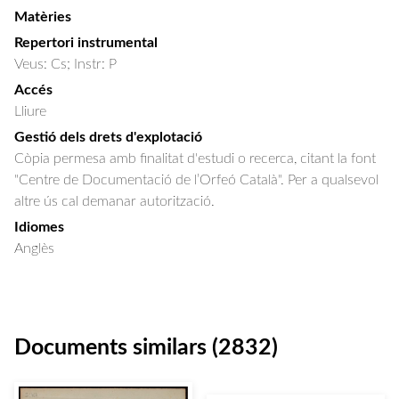
Matèries
Repertori instrumental
Veus: Cs; Instr: P
Accés
Lliure
Gestió dels drets d'explotació
Còpia permesa amb finalitat d'estudi o recerca, citant la font
"Centre de Documentació de l’Orfeó Català". Per a qualsevol
altre ús cal demanar autorització.
Idiomes
Anglès
Documents similars (2832)