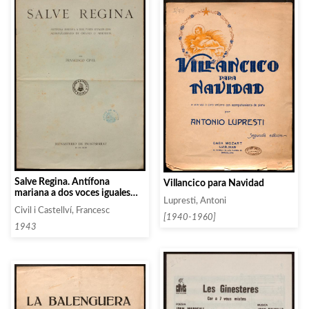
Salve Regina. Antífona
Villancico para Navidad
mariana a dos voces iguales
Lupresti, Antoni
con acompañamiento de
Civil i Castellví, Francesc
organo o armonium
[1940-1960]
1943