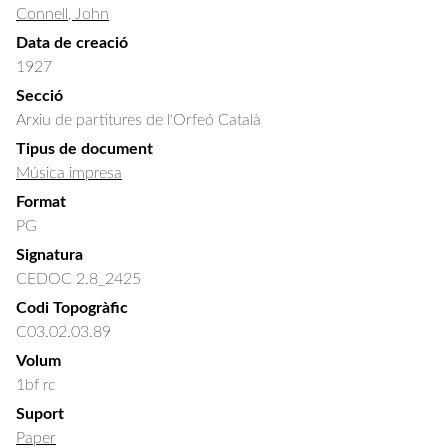
Connell, John
Data de creació
1927
Secció
Arxiu de partitures de l'Orfeó Català
Tipus de document
Música impresa
Format
PG
Signatura
CEDOC 2.8_2425
Codi Topogràfic
C03.02.03.89
Volum
1bf rc
Suport
Paper