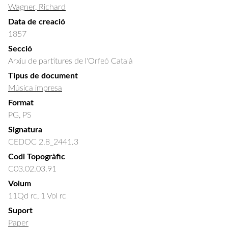
Wagner, Richard
Data de creació
1857
Secció
Arxiu de partitures de l'Orfeó Català
Tipus de document
Música impresa
Format
PG, PS
Signatura
CEDOC 2.8_2441.3
Codi Topogràfic
C03.02.03.91
Volum
11Qd rc, 1 Vol rc
Suport
Paper