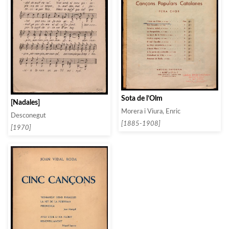
Sota de l’Olm
[Nadales]
Morera i Viura, Enric
Desconegut
[1885-1908]
[1970]