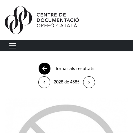
Vés al contingut
Navegació principal
Tornar als resultats
2028 de 4585