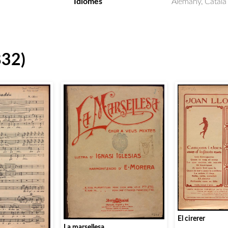
Idiomes
Alemany, Català
832)
El cirerer
La marsellesa