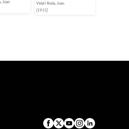
a, Joan
Vidal i Roda, Joan
[1915]