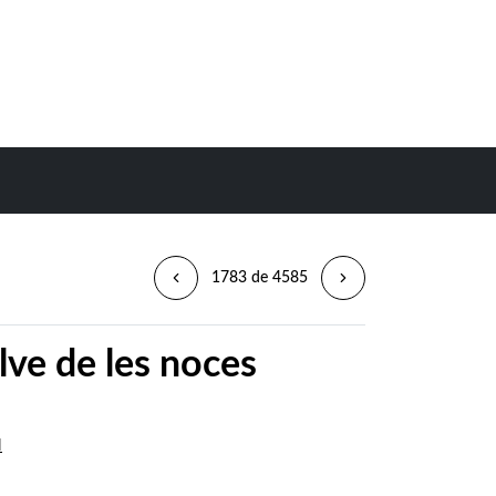
1783 de 4585
lve de les noces
d