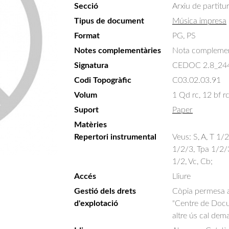
Secció
Arxiu de partitu
Tipus de document
Música impresa
Format
PG, PS
Notes complementàries
Nota complement
Signatura
CEDOC 2.8_24
Codi Topogràfic
C03.02.03.91
Volum
1 Qd rc, 12 bf rc
Suport
Paper
Matèries
Repertori instrumental
Veus: S, A, T 1/
1/2/3, Tpa 1/2/
1/2, Vc, Cb;
Accés
Lliure
Gestió dels drets
Còpia permesa am
d'explotació
"Centre de Docum
altre ús cal dem