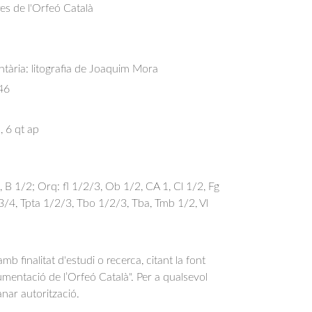
res de l'Orfeó Català
ària: litografia de Joaquim Mora
46
, 6 qt ap
2, B 1/2; Orq: fl 1/2/3, Ob 1/2, CA 1, Cl 1/2, Fg
3/4, Tpta 1/2/3, Tbo 1/2/3, Tba, Tmb 1/2, Vl
b finalitat d'estudi o recerca, citant la font
entació de l’Orfeó Català". Per a qualsevol
anar autorització.