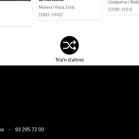
Llongueras i Badi
Morera i Viura, Enric
[1900-1953]
[1885-1942]
Tria'n d'altres
na
93 295 72 00