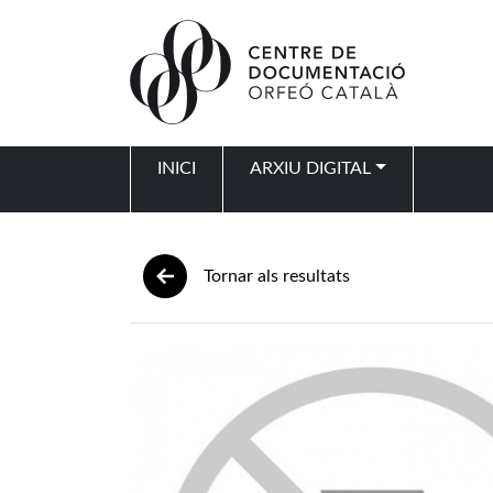
Vés al contingut
INICI
ARXIU DIGITAL
Navegació principal
Tornar als resultats