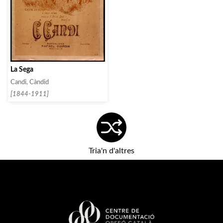
La Sega
Candi, Càndid
[1844-1911]
Tria'n d'altres