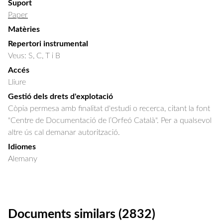
Suport
Paper
Matèries
Repertori instrumental
Veus: S, C, T i B
Accés
Lliure
Gestió dels drets d'explotació
Còpia permesa amb finalitat d'estudi o recerca, citant la font
"Centre de Documentació de l’Orfeó Català". Per a qualsevol
altre ús cal demanar autorització.
Idiomes
Alemany
Documents similars (2832)