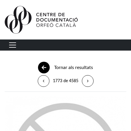
Vés al contingut
Navegació principal
Tornar als resultats
1773 de 4585