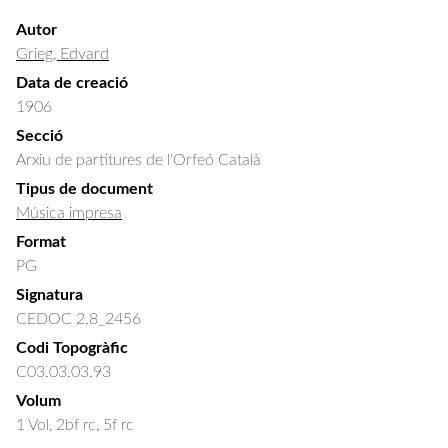
Autor
Grieg, Edvard
Data de creació
1906
Secció
Arxiu de partitures de l'Orfeó Català
Tipus de document
Música impresa
Format
PG
Signatura
CEDOC 2.8_2456
Codi Topogràfic
C03.03.03.93
Volum
1 Vol, 2bf rc, 5f rc