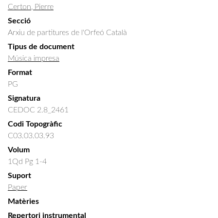
Certon, Pierre
Secció
Arxiu de partitures de l'Orfeó Català
Tipus de document
Música impresa
Format
PG
Signatura
CEDOC 2.8_2461
Codi Topogràfic
C03.03.03.93
Volum
1Qd Pg 1-4
Suport
Paper
Matèries
Repertori instrumental