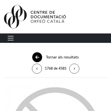
Vés al contingut
Navegació principal
Tornar als resultats
1768 de 4585