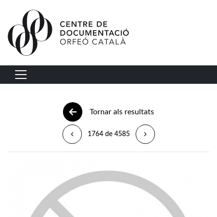
Vés al contingut
Navegació principal
Tornar als resultats
1764 de 4585