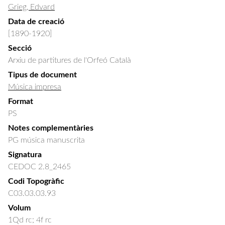
Grieg, Edvard
Data de creació
[1890-1920]
Secció
Arxiu de partitures de l'Orfeó Català
Tipus de document
Música impresa
Format
PS
Notes complementàries
PG música manuscrita
Signatura
CEDOC 2.8_2465
Codi Topogràfic
C03.03.03.93
Volum
1Qd rc; 4f rc