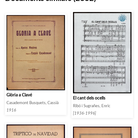
Glòria a Clavé
El cant dels ocells
Casademont Busquets, Cassià
Ribó i Sugrañes, Enric
1916
[1936-1996]