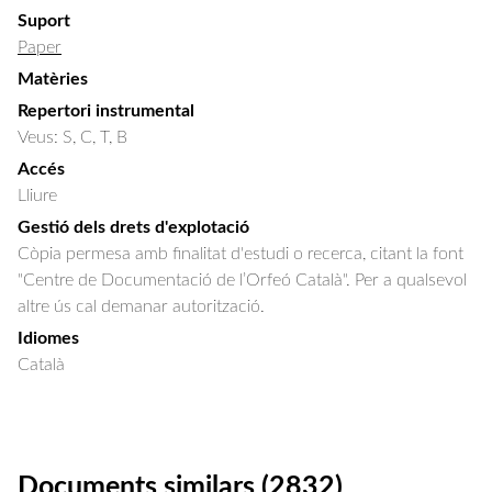
Suport
Paper
Matèries
Repertori instrumental
Veus: S, C, T, B
Accés
Lliure
Gestió dels drets d'explotació
Còpia permesa amb finalitat d'estudi o recerca, citant la font
"Centre de Documentació de l’Orfeó Català". Per a qualsevol
altre ús cal demanar autorització.
Idiomes
Català
Documents similars (2832)