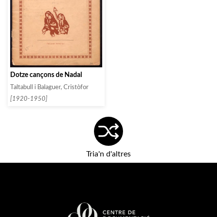
Dotze cançons de Nadal
Taltabull i Balaguer, Cristòfor
[1920-1950]
Tria'n d'altres