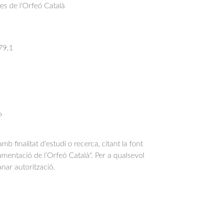
res de l'Orfeó Català
79.1
P
b finalitat d'estudi o recerca, citant la font
entació de l’Orfeó Català". Per a qualsevol
anar autorització.