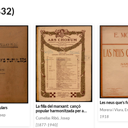
832)
Les neus que’s 
La filla del marxant: cançó
lars
Morera i Viura, E
popular harmonitzada per a
chor a set veus mixtes
osep
1918
Cumellas Ribó, Josep
[1877-1940]