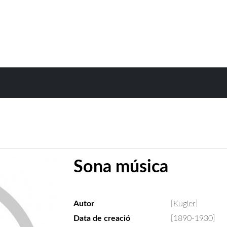
Sona música
Autor
[Kugler]
Data de creació
[1890-1930]