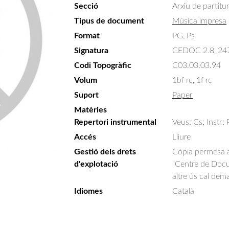
Secció
Arxiu de partitu
Tipus de document
Música impresa
Format
PG, Ps
Signatura
CEDOC 2.8_24
Codi Topogràfic
C03.03.03.94
Volum
1bf rc, 1f rc
Suport
Paper
Matèries
Repertori instrumental
Veus: Cs; Instr: 
Accés
Lliure
Gestió dels drets
Còpia permesa am
d'explotació
"Centre de Docum
altre ús cal dem
Idiomes
Català