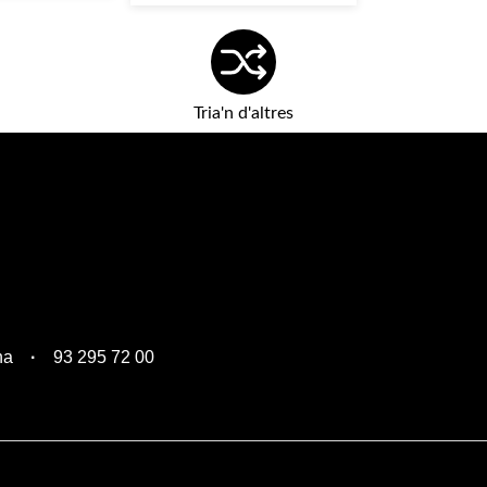
Tria'n d'altres
na
93 295 72 00