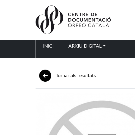
Vés al contingut
INICI
ARXIU DIGITAL
Navegació principal
Tornar als resultats