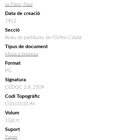
Le Flem, Paul
Data de creació
1912
Secció
Arxiu de partitures de l'Orfeó Català
Tipus de document
Música impresa
Format
PG
Signatura
CEDOC 2.8_2509
Codi Topogràfic
C03.03.03.94
Volum
1Qd rc
Suport
Paper