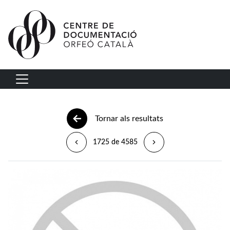
Vés al contingut
Navegació principal
Tornar als resultats
1725 de 4585