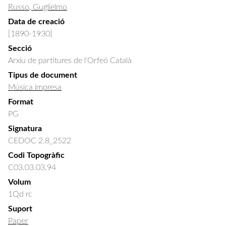
Russo, Guglielmo
Data de creació
[1890-1930]
Secció
Arxiu de partitures de l'Orfeó Català
Tipus de document
Música impresa
Format
PG
Signatura
CEDOC 2.8_2522
Codi Topogràfic
C03.03.03.94
Volum
1Qd rc
Suport
Paper