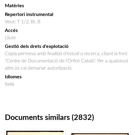
Matèries
Repertori instrumental
Veus: T 1/2, Br, B
Accés
Lliure
Gestió dels drets d'explotació
Còpia permesa amb finalitat d'estudi o recerca, citant la font
"Centre de Documentació de l’Orfeó Català". Per a qualsevol
altre ús cal demanar autorització.
Idiomes
Italià
Documents similars (2832)