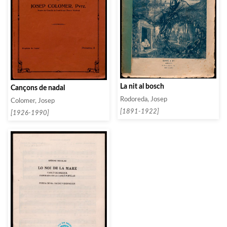
La nit al bosch
Cançons de nadal
Rodoreda, Josep
Colomer, Josep
[1891-1922]
[1926-1990]