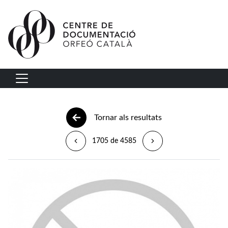
Vés al contingut
Navegació principal
Tornar als resultats
1705 de 4585