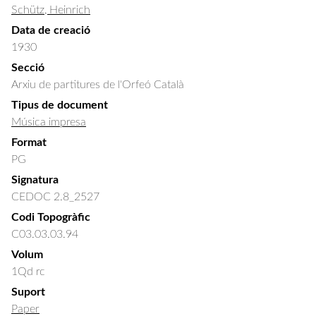
Schütz, Heinrich
Data de creació
1930
Secció
Arxiu de partitures de l'Orfeó Català
Tipus de document
Música impresa
Format
PG
Signatura
CEDOC 2.8_2527
Codi Topogràfic
C03.03.03.94
Volum
1Qd rc
Suport
Paper