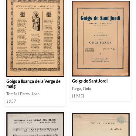
Goigs de Sant Jordi
Goigs a lloança de la Verge de
maig
Farga, Onia
Tomàs i Parés, Joan
[1935]
1957