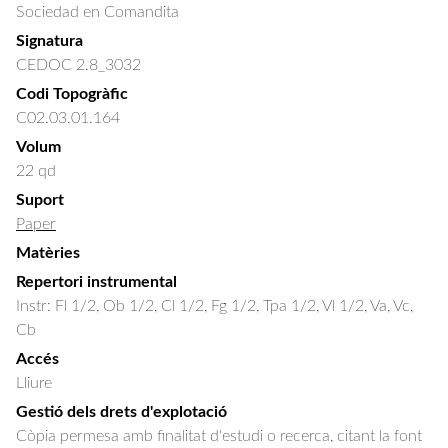
Sociedad en Comandita
Signatura
CEDOC 2.8_3032
Codi Topogràfic
C02.03.01.164
Volum
22 qd
Suport
Paper
Matèries
Repertori instrumental
Instr: Fl 1/2, Ob 1/2, Cl 1/2, Fg 1/2, Tpa 1/2, Vl 1/2, Va, Vc,
Cb
Accés
Lliure
Gestió dels drets d'explotació
Còpia permesa amb finalitat d'estudi o recerca, citant la font