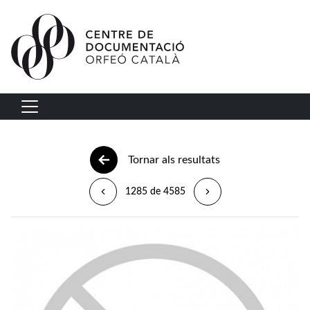
Vés al contingut
Navegació principal
Tornar als resultats
1285 de 4585