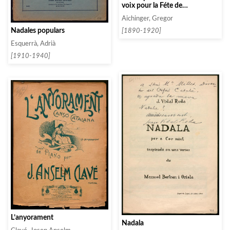
voix pour la Féte de
l’Assomption de la T. S. Vierge
Aichinger, Gregor
Nadales populars
[1890-1920]
Esquerrà, Adrià
[1910-1940]
L’anyorament
Nadala