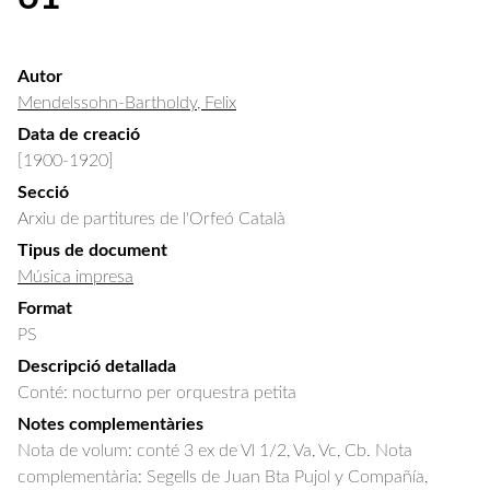
Autor
Mendelssohn-Bartholdy, Felix
Data de creació
[1900-1920]
Secció
Arxiu de partitures de l'Orfeó Català
Tipus de document
Música impresa
Format
PS
Descripció detallada
Conté: nocturno per orquestra petita
Notes complementàries
Nota de volum: conté 3 ex de Vl 1/2, Va, Vc, Cb. Nota
complementària: Segells de Juan Bta Pujol y Compañía,