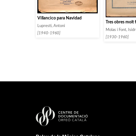
Villancico para Navidad
Tres obres molt f
Lupresti, Antoni
Molas i Font, Isid
[1940-1960]
[1930-1960]