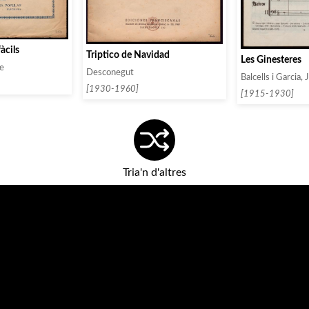
àcils
Triptico de Navidad
Les Ginesteres
re
Desconegut
Balcells i Garcia, 
[1930-1960]
[1915-1930]
Tria'n d'altres