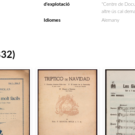
d'explotació
"Centre de Docum
altre ús cal dem
Idiomes
Alemany
832)