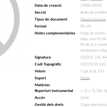
Data de creació
[1900-1910]
Secció
Arxiu de partitu
Tipus de document
Música impresa
Format
PG, PS
Notes complementàries
Nota de volum: e
data: una PS de V
PS de Vl 1 conté 
anotacions a llapi
Signatura
CEDOC 2.8_30
Codi Topogràfic
C02.03.01.165
Volum
1 qd, 8 qt, 13 f
Suport
Paper
Matèries
Repertori instrumental
v: [S o T], Ob, F
Accés
Lliure
Gestió dels drets
Còpia permesa am