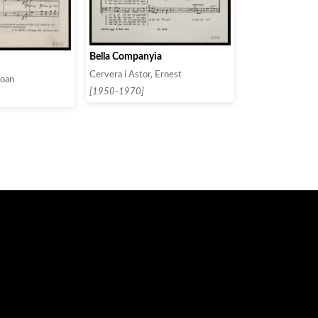
Bella Companyia
Cervera i Astor, Ernest
Joan
[1950-1970]