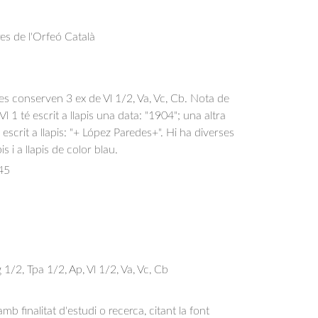
res de l'Orfeó Català
s conserven 3 ex de Vl 1/2, Va, Vc, Cb. Nota de
l 1 té escrit a llapis una data: "1904"; una altra
escrit a llapis: "+ López Paredes+". Hi ha diverses
s i a llapis de color blau.
45
g 1/2, Tpa 1/2, Ap, Vl 1/2, Va, Vc, Cb
b finalitat d'estudi o recerca, citant la font