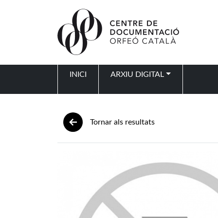
Vés al contingut
INICI
ARXIU DIGITAL
Navegació principal
Tornar als resultats