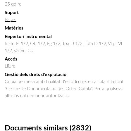
25 qd rc
Suport
Paper
Matèries
Repertori instrumental
Instr: Fl 1/2, Ob 1/2, Fg 1/2, Tpa D 1/2, Tpta D 1/2, Vl pl, Vl
1/2, Va, Vc, Cb
Accés
Lliure
Gestió dels drets d'explotació
Còpia permesa amb finalitat d'estudi o recerca, citant la font
"Centre de Documentació de l’Orfeó Català". Per a qualsevol
altre ús cal demanar autorització.
Documents similars (2832)