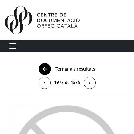
Vés al contingut
Navegació principal
Tornar als resultats
1978 de 4585