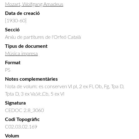
Mozart, Wolfgang Amadeus
Data de creació
[1930-60]
Secció
Arxiu de partitures de l'Orfeó Català
Tipus de document
Música impresa
Format
PS
Notes complementàries
Nota de volum: es conserven Vl pl, 2 ex Fl, Ob, Fg, Tpa D,
Tpta D, 3 ex Va,Vc,Cb, 5 ex Vl
Signatura
CEDOC 2.8_3060
Codi Topogràfic
C02.03.02.169
Volum