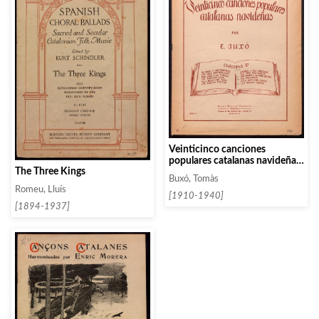
Veinticinco canciones
populares catalanas navideñas.
The Three Kings
Cuaderno 3
Buxó, Tomàs
Romeu, Lluís
[1910-1940]
[1894-1937]