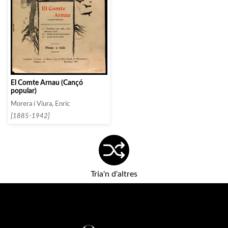
El Comte Arnau (Cançó
popular)
Morera i Viura, Enric
[1885-1942]
Tria'n d'altres