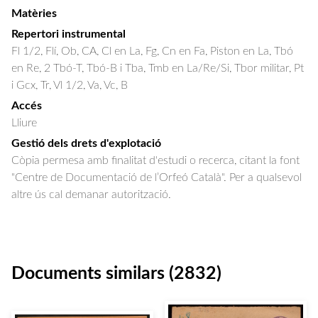
Matèries
Repertori instrumental
Fl 1/2, Flí, Ob, CA, Cl en La, Fg, Cn en Fa, Piston en La, Tbó
en Re, 2 Tbó-T, Tbó-B i Tba, Tmb en La/Re/Si, Tbor militar, Pt
i Gcx, Tr, Vl 1/2, Va, Vc, B
Accés
Lliure
Gestió dels drets d'explotació
Còpia permesa amb finalitat d'estudi o recerca, citant la font
"Centre de Documentació de l’Orfeó Català". Per a qualsevol
altre ús cal demanar autorització.
Documents similars (2832)