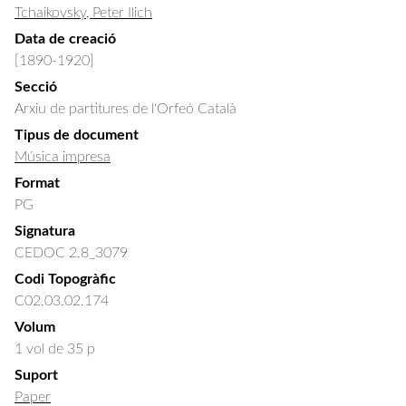
Tchaikovsky, Peter Ilich
Data de creació
[1890-1920]
Secció
Arxiu de partitures de l'Orfeó Català
Tipus de document
Música impresa
Format
PG
Signatura
CEDOC 2.8_3079
Codi Topogràfic
C02.03.02.174
Volum
1 vol de 35 p
Suport
Paper