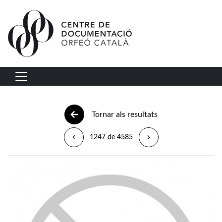
Vés al contingut
Navegació principal
Tornar als resultats
1247 de 4585