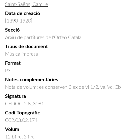
Saint-Saëns, Camille
Data de creació
[1890-1920]
Secció
Arxiu de partitures de l'Orfeó Català
Tipus de document
Música impresa
Format
PS
Notes complementàries
Nota de volum: es conserven 3 ex de Vl 1/2, Va, Vc, Cb
Signatura
CEDOC 2.8_3081
Codi Topogràfic
C02.03.02.174
Volum
12 bf rc, 3 f rc