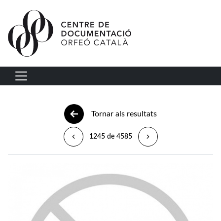
Vés al contingut
Navegació principal
Tornar als resultats
1245 de 4585