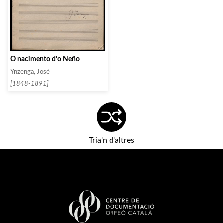
O nacimento d’o Neño
Ynzenga, José
[1848-1891]
Tria'n d'altres