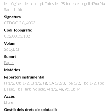
les pàgines dels dos qd. Totes les PS tenen el segell d'Aurèlia
Sancristòfol
Signatura
CEDOC 2.8_4003
Codi Topogràfic
C02.03.03.182
Volum
36Qd, 1f
Suport
Paper
Matèries
Repertori instrumental
Fl 1/2, Ob 1/2, Cl 1/2, Fg, CA 1/2/3, Tpa 1/2, Tbó 1/2, Tbó
Basso, Tba, Tmb, Vc solo, Vl 1/2, Va, Vc, Cb, P
Accés
Lliure
Gestió dels drets d'explotació