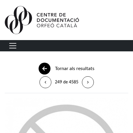
Vés al contingut
Navegació principal
Tornar als resultats
249 de 4585