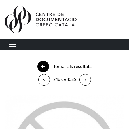
Vés al contingut
Navegació principal
Tornar als resultats
246 de 4585