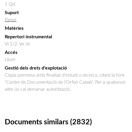
1 Qd
Suport
Paper
Matèries
Repertori instrumental
Vl 1/2, Va, Vc
Accés
Lliure
Gestió dels drets d'explotació
Còpia permesa amb finalitat d'estudi o recerca, citant la font
"Centre de Documentació de l’Orfeó Català". Per a qualsevol
altre ús cal demanar autorització.
Documents similars (2832)