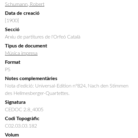
Schumann, Robert
Data de creació
[1900]
Secció
Arxiu de partitures de l'Orfeó Català
Tipus de document
Música impresa
Format
PS
Notes complementàries
Nota d'edició: Universal-Edition nº824, Nach den Stimmen
des Hellmesberger-Quartettes.
Signatura
CEDOC 2.8_4005
Codi Topogràfic
C02.03.03.182
Volum