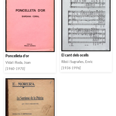
El cant dels ocells
Poncelleta d’or
Ribó i Sugrañes, Enric
Vidal i Roda, Joan
[1936-1996]
[1960-1970]