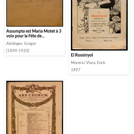
Assumpta est Maria Motet à 3
voix pour la Féte de
l’Assomption de la T. S. Vierge
Aichinger, Gregor
[1890-1920]
El Rossinyol
Morera i Viura, Enric
1897