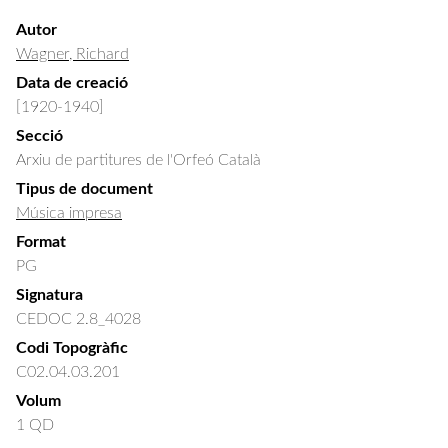
Autor
Wagner, Richard
Data de creació
[1920-1940]
Secció
Arxiu de partitures de l'Orfeó Català
Tipus de document
Música impresa
Format
PG
Signatura
CEDOC 2.8_4028
Codi Topogràfic
C02.04.03.201
Volum
1 QD