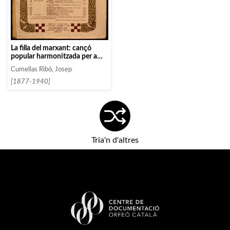
La filla del marxant: cançó
popular harmonitzada per a
chor a set veus mixtes
Cumellas Ribó, Josep
[1877-1940]
Tria'n d'altres