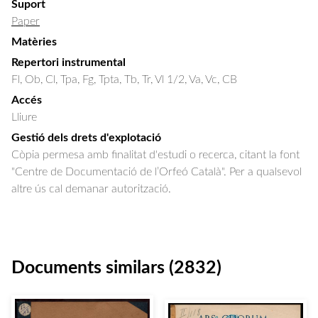
Suport
Paper
Matèries
Repertori instrumental
Fl, Ob, Cl, Tpa, Fg, Tpta, Tb, Tr, Vl 1/2, Va, Vc, CB
Accés
Lliure
Gestió dels drets d'explotació
Còpia permesa amb finalitat d'estudi o recerca, citant la font
"Centre de Documentació de l’Orfeó Català". Per a qualsevol
altre ús cal demanar autorització.
Documents similars (2832)