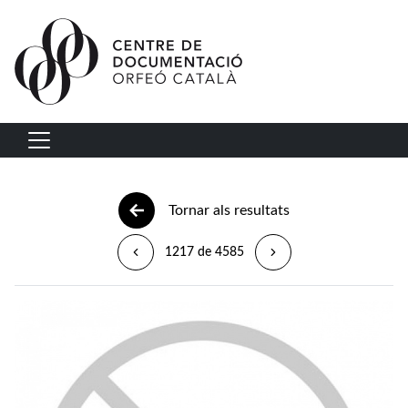
Vés al contingut
Navegació principal
Tornar als resultats
1217 de 4585