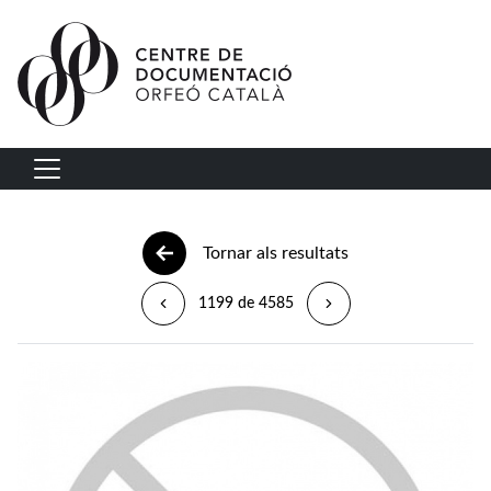
Vés al contingut
Navegació principal
Tornar als resultats
1199 de 4585