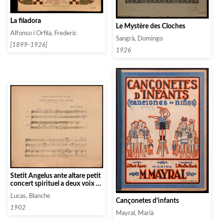
La filadora
Le Mystère des Cloches
Alfonso i Orfila, Frederic
Sangrà, Domingo
[1899-1926]
1926
Stetit Angelus ante altare petit
concert spirituel a deux voix de
femme
Lucas, Blanche
Cançonetes d’infants
1902
Mayral, Marià