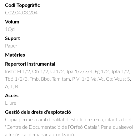
Codi Topogràfic
C02.04.03.204
Volum
1Qd
Suport
Paper
Matèries
Repertori instrumental
Instr: Fl 1/2, Ob 1/2, Cl 1/2, Tpa 1/2/3/4, Fg 1/2, Tpta 1/2,
Tbó 1/2/3, Tmb, Bbo, Tam tam, P, Vl 1/2, Va, Vc, Cb; Veus: S,
A, T, B
Accés
Lliure
Gestió dels drets d'explotació
Còpia permesa amb finalitat d'estudi o recerca, citant la font
"Centre de Documentació de l’Orfeó Català". Per a qualsevol
altre ús cal demanar autorització.