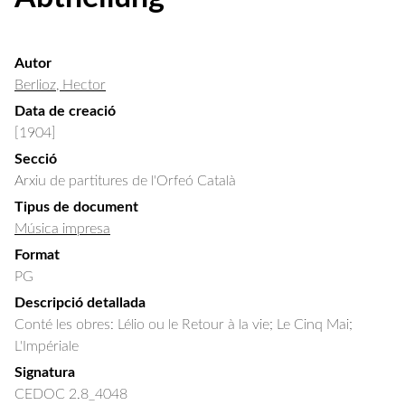
Autor
Berlioz, Hector
Data de creació
[1904]
Secció
Arxiu de partitures de l'Orfeó Català
Tipus de document
Música impresa
Format
PG
Descripció detallada
Conté les obres: Lélio ou le Retour à la vie; Le Cinq Mai; 
L'Impériale
Signatura
CEDOC 2.8_4048