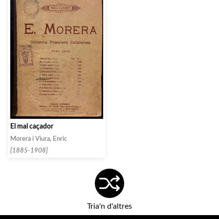
El mal caçador
Morera i Viura, Enric
[1885-1908]
Tria'n d'altres