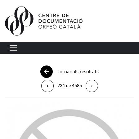
Vés al contingut
Navegació principal
Tornar als resultats
234 de 4585