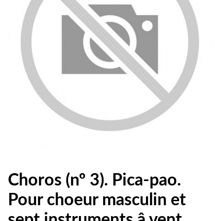
Choros (nº 3). Pica-pao.
Pour choeur masculin et
sept instruments â vent.