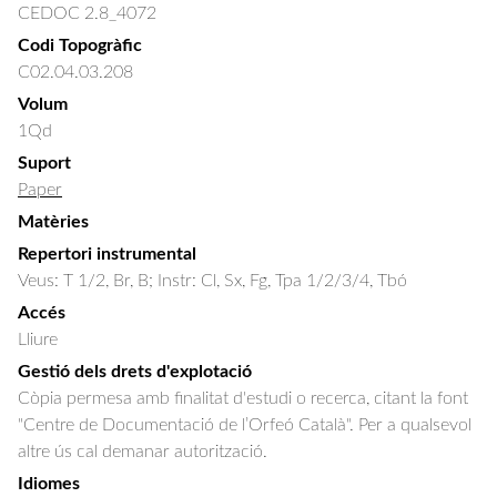
CEDOC 2.8_4072
Codi Topogràfic
C02.04.03.208
Volum
1Qd
Suport
Paper
Matèries
Repertori instrumental
Veus: T 1/2, Br, B; Instr: Cl, Sx, Fg, Tpa 1/2/3/4, Tbó
Accés
Lliure
Gestió dels drets d'explotació
Còpia permesa amb finalitat d'estudi o recerca, citant la font
"Centre de Documentació de l’Orfeó Català". Per a qualsevol
altre ús cal demanar autorització.
Idiomes