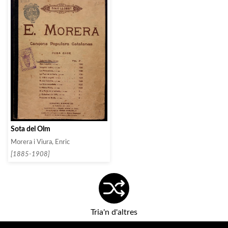
Sota del Olm
Morera i Viura, Enric
[1885-1908]
Tria'n d'altres