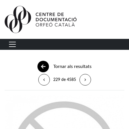
Vés al contingut
Navegació principal
Tornar als resultats
229 de 4585