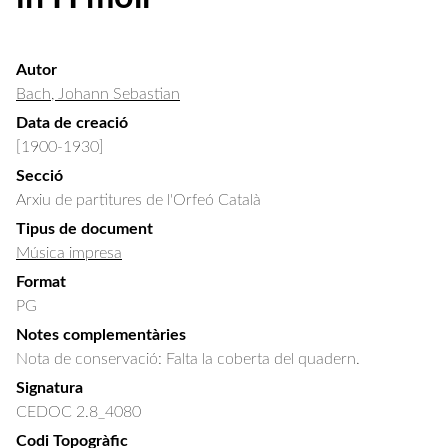
Autor
Bach, Johann Sebastian
Data de creació
[1900-1930]
Secció
Arxiu de partitures de l'Orfeó Català
Tipus de document
Música impresa
Format
PG
Notes complementàries
Nota de conservació: Falta la coberta del quadern.
Signatura
CEDOC 2.8_4080
Codi Topogràfic