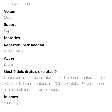
C02.04.03.208
Volum
1Qd
Suport
Paper
Matèries
Repertori instrumental
Vl 1/2, Va, B-C, Fl
Accés
Lliure
Gestió dels drets d'explotació
Còpia permesa amb finalitat d'estudi o recerca, citant la font
"Centre de Documentació de l’Orfeó Català". Per a qualsevol
altre ús cal demanar autorització.
Idiomes
Alemany