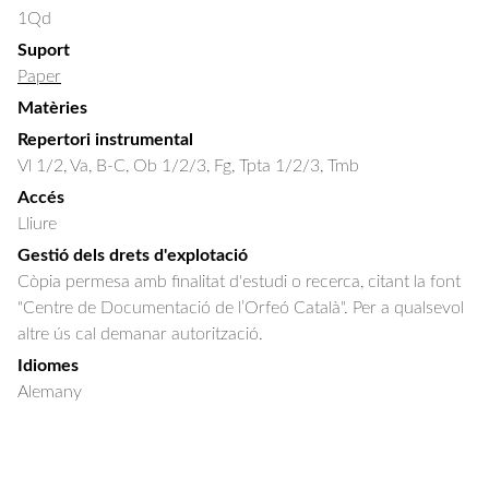
1Qd
Suport
Paper
Matèries
Repertori instrumental
Vl 1/2, Va, B-C, Ob 1/2/3, Fg, Tpta 1/2/3, Tmb
Accés
Lliure
Gestió dels drets d'explotació
Còpia permesa amb finalitat d'estudi o recerca, citant la font
"Centre de Documentació de l’Orfeó Català". Per a qualsevol
altre ús cal demanar autorització.
Idiomes
Alemany