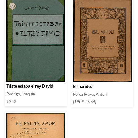
Triste estaba el rey David
El maridet
Rodrigo, Joaquín
Pérez Moya, Antoni
1952
[1909-1964]