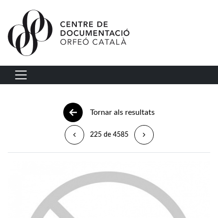
Vés al contingut
Navegació principal
Tornar als resultats
225 de 4585