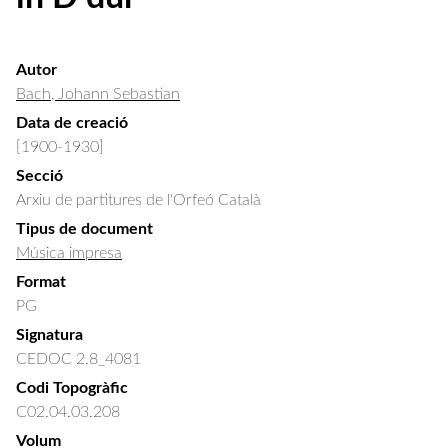
Autor
Bach, Johann Sebastian
Data de creació
[1900-1930]
Secció
Arxiu de partitures de l'Orfeó Català
Tipus de document
Música impresa
Format
PG
Signatura
CEDOC 2.8_4081
Codi Topogràfic
C02.04.03.208
Volum