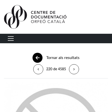
Vés al contingut
Navegació principal
Tornar als resultats
220 de 4585