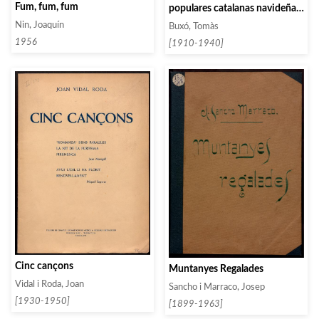
Fum, fum, fum
populares catalanas navideñas.
Cuaderno 3
Nin, Joaquín
Buxó, Tomàs
1956
[1910-1940]
Cinc cançons
Muntanyes Regalades
Vidal i Roda, Joan
Sancho i Marraco, Josep
[1930-1950]
[1899-1963]