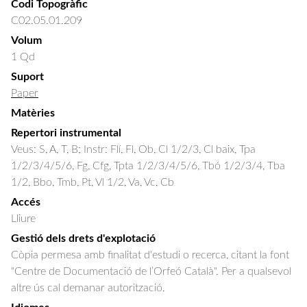
Codi Topogràfic
C02.05.01.209
Volum
1 Qd
Suport
Paper
Matèries
Repertori instrumental
Veus: S, A, T, B; Instr: Flí, Fl, Ob, Cl 1/2/3, Cl baix, Tpa
1/2/3/4/5/6, Fg, Cfg, Tpta 1/2/3/4/5/6, Tbó 1/2/3/4, Tba
1/2, Bbo, Tmb, Pt, Vl 1/2, Va, Vc, Cb
Accés
Lliure
Gestió dels drets d'explotació
Còpia permesa amb finalitat d'estudi o recerca, citant la font
"Centre de Documentació de l’Orfeó Català". Per a qualsevol
altre ús cal demanar autorització.