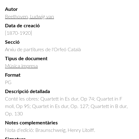
Autor
Beethoven, Ludwig van
Data de creació
[1870-1920]
Secció
Arxiu de partitures de l'Orfeó Català
Tipus de document
Música impresa
Format
PG
Descripció detallada
Conté les obres: Quartett in Es dur, Op 74; Quartet in F 
moll, Op 95; Quartet in Es dur, Op. 127; Quartett in B dur, 
Op. 130
Notes complementàries
Nota d'edició: Braunschweig, Henry Litolff.