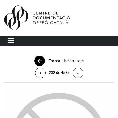
Vés al contingut
Navegació principal
Tornar als resultats
202 de 4585