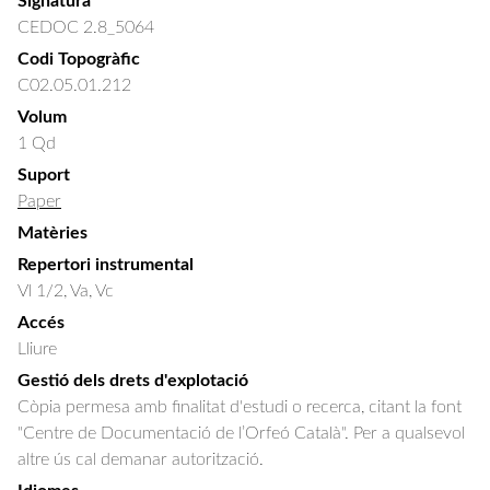
Signatura
CEDOC 2.8_5064
Codi Topogràfic
C02.05.01.212
Volum
1 Qd
Suport
Paper
Matèries
Repertori instrumental
Vl 1/2, Va, Vc
Accés
Lliure
Gestió dels drets d'explotació
Còpia permesa amb finalitat d'estudi o recerca, citant la font
"Centre de Documentació de l’Orfeó Català". Per a qualsevol
altre ús cal demanar autorització.