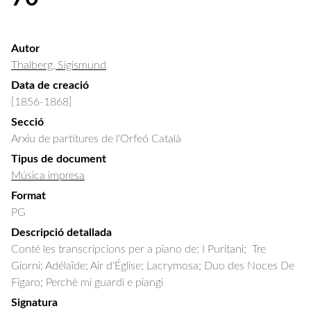
Autor
Thalberg, Sigismund
Data de creació
[1856-1868]
Secció
Arxiu de partitures de l'Orfeó Català
Tipus de document
Música impresa
Format
PG
Descripció detallada
Conté les transcripcions per a piano de: I Puritani;  Tre 
Giorni; Adélaïde; Air d'Église; Lacrymosa; Duo des Noces De 
Figaro; Perchè mi guardi e piangi
Signatura