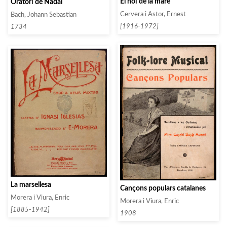
El noi de la mare
Oratori de Nadal
Cervera i Astor, Ernest
Bach, Johann Sebastian
[1916-1972]
1734
La marsellesa
Cançons populars catalanes
Morera i Viura, Enric
Morera i Viura, Enric
[1885-1942]
1908