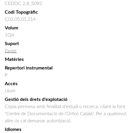
CEDOC 2.8_5092
Codi Topogràfic
C02.05.01.214
Volum
1Qd
Suport
Paper
Matèries
Repertori instrumental
P
Accés
Lliure
Gestió dels drets d'explotació
Còpia permesa amb finalitat d'estudi o recerca, citant la font
"Centre de Documentació de l’Orfeó Català". Per a qualsevol
altre ús cal demanar autorització.
Idiomes