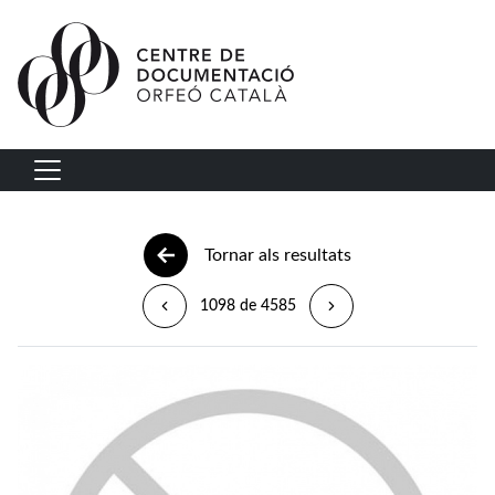
Vés al contingut
Navegació principal
Tornar als resultats
1098 de 4585