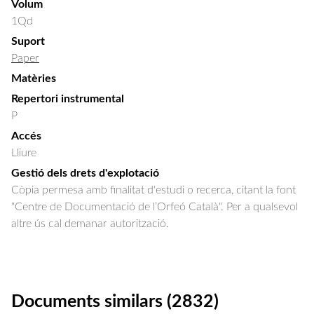
Volum
1Qd
Suport
Paper
Matèries
Repertori instrumental
P
Accés
Lliure
Gestió dels drets d'explotació
Còpia permesa amb finalitat d'estudi o recerca, citant la font
"Centre de Documentació de l’Orfeó Català". Per a qualsevol
altre ús cal demanar autorització.
Documents similars (2832)