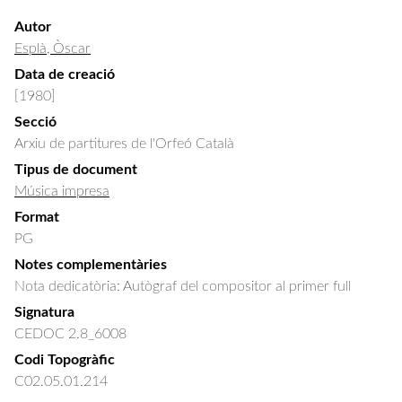
Autor
Esplà, Òscar
Data de creació
[1980]
Secció
Arxiu de partitures de l'Orfeó Català
Tipus de document
Música impresa
Format
PG
Notes complementàries
Nota dedicatòria: Autògraf del compositor al primer full
Signatura
CEDOC 2.8_6008
Codi Topogràfic
C02.05.01.214