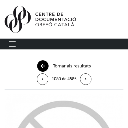
Vés al contingut
Navegació principal
Tornar als resultats
1080 de 4585