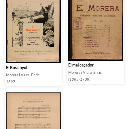
El mal caçador
El Rossinyol
Morera i Viura, Enric
Morera i Viura, Enric
[1885-1908]
1897