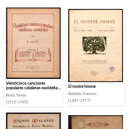
Veinticinco canciones
El nostre himne
populares catalanas navideñas.
Cuaderno 3
Baldelló, Francesc
Buxó, Tomàs
[1887-1977]
[1910-1940]