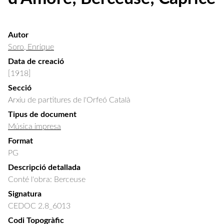
Autor
Soro, Enrique
Data de creació
[1918]
Secció
Arxiu de partitures de l'Orfeó Català
Tipus de document
Música impresa
Format
PG
Descripció detallada
Conté l'obra: Berceuse
Signatura
CEDOC 2.8_6013
Codi Topogràfic