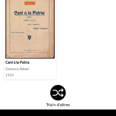
Cant á la Patria
Genescá, Rafael
1934
Tria'n d'altres