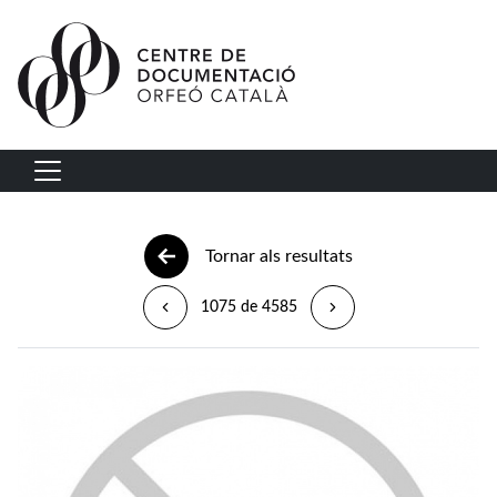
Vés al contingut
Navegació principal
Tornar als resultats
1075 de 4585