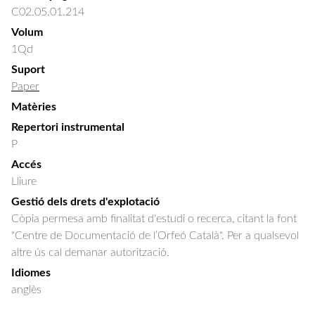
C02.05.01.214
Volum
1Qd
Suport
Paper
Matèries
Repertori instrumental
P
Accés
Lliure
Gestió dels drets d'explotació
Còpia permesa amb finalitat d'estudi o recerca, citant la font
"Centre de Documentació de l’Orfeó Català". Per a qualsevol
altre ús cal demanar autorització.
Idiomes
anglès