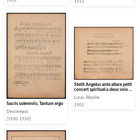
1955
1913
Stetit Angelus ante altare petit
concert spirituel a deux voix de
femme
Lucas, Blanche
Sacris solemniis; Tantum ergo
1902
Desconegut
[1930-1950]