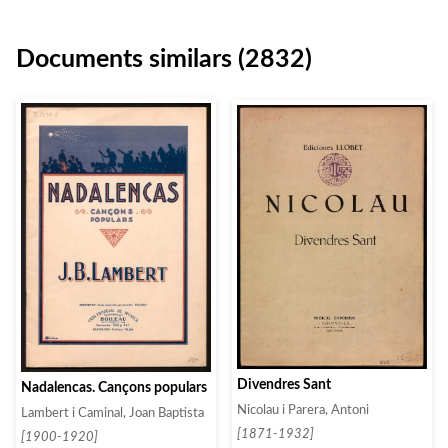
Documents similars (2832)
Divendres Sant
Nadalencas. Cançons populars
Nicolau i Parera, Antoni
Lambert i Caminal, Joan Baptista
[1871-1932]
[1900-1920]