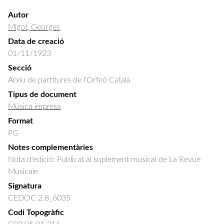
Autor
Migot, Georges
Data de creació
01/11/1923
Secció
Arxiu de partitures de l'Orfeó Català
Tipus de document
Música impresa
Format
PG
Notes complementàries
Nota d'edició: Publicat al suplement musical de La Revue
Musicale
Signatura
CEDOC 2.8_6035
Codi Topogràfic