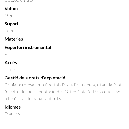
C02.05.01.214
Volum
1Qd
Suport
Paper
Matèries
Repertori instrumental
P
Accés
Lliure
Gestió dels drets d'explotació
Còpia permesa amb finalitat d'estudi o recerca, citant la font
"Centre de Documentació de l’Orfeó Català". Per a qualsevol
altre ús cal demanar autorització.
Idiomes
Francès