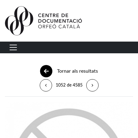
Vés al contingut
Navegació principal
Tornar als resultats
1052 de 4585