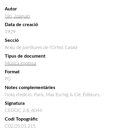
Autor
Nin, Joaquín
Data de creació
1929
Secció
Arxiu de partitures de l'Orfeó Català
Tipus de document
Música impresa
Format
PG
Notes complementàries
Nota d'edició: Paris, Max Eschig & Cie, Éditeurs.
Signatura
CEDOC 2.8_6044
Codi Topogràfic
C02.05.01.215