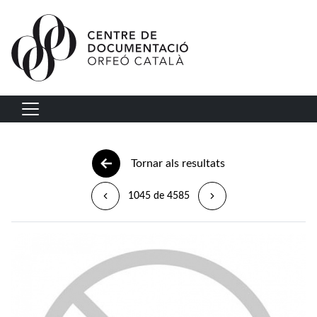
Vés al contingut
Navegació principal
Tornar als resultats
1045 de 4585