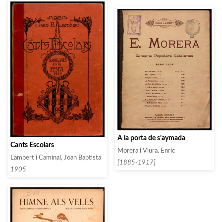
A la porta de s’aymada
Cants Escolars
Morera i Viura, Enric
Lambert i Caminal, Joan Baptista
[1885-1917]
1905