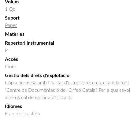
Volum
1 Qd
Suport
Paper
Matèries
Repertori instrumental
P
Accés
Lliure
Gestió dels drets d'explotació
Còpia permesa amb finalitat d'estudi o recerca, citant la font
"Centre de Documentació de l’Orfeó Català". Per a qualsevol
altre ús cal demanar autorització.
Idiomes
Francès i castellà