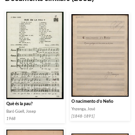
O nacimento d’o Neño
Què és la pau?
Ynzenga, José
Baró Güell, Josep
[1848-1891]
1968