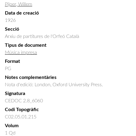
Pijper, Willem
Data de creació
1926
Secció
Arxiu de partitures de l'Orfeó Català
Tipus de document
Música impresa
Format
PG
Notes complementàries
Nota d'edició: London, Oxford University Press.
Signatura
CEDOC 2.8_6060
Codi Topogràfic
C02.05.01.215
Volum
1 Qd