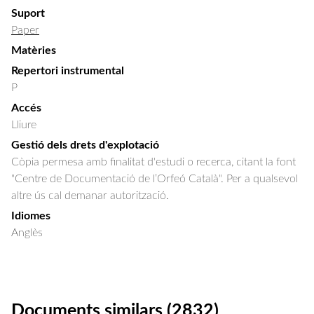
Suport
Paper
Matèries
Repertori instrumental
P
Accés
Lliure
Gestió dels drets d'explotació
Còpia permesa amb finalitat d'estudi o recerca, citant la font
"Centre de Documentació de l’Orfeó Català". Per a qualsevol
altre ús cal demanar autorització.
Idiomes
Anglès
Documents similars (2832)