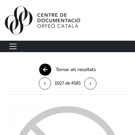
Vés al contingut
Navegació principal
Tornar als resultats
1027 de 4585