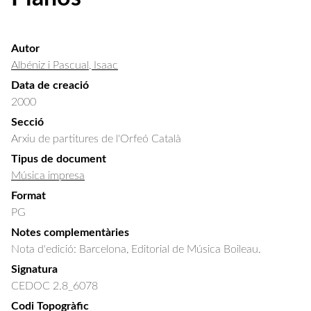
Autor
Albéniz i Pascual, Isaac
Data de creació
2000
Secció
Arxiu de partitures de l'Orfeó Català
Tipus de document
Música impresa
Format
PG
Notes complementàries
Nota d'edició: Barcelona, Editorial de Música Boileau.
Signatura
CEDOC 2.8_6078
Codi Topogràfic