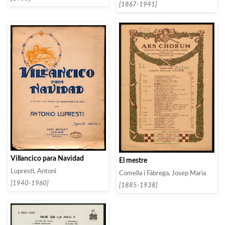
[1867-1941]
Villancico para Navidad
El mestre
Lupresti, Antoni
Comella i Fàbrega, Josep Maria
[1940-1960]
[1885-1938]