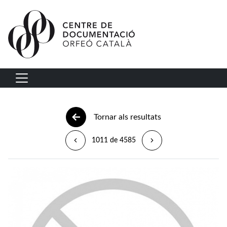
Vés al contingut
Navegació principal
Tornar als resultats
1011 de 4585