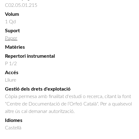
C02.05.01.215
Volum
1 Qd
Suport
Paper
Matèries
Repertori instrumental
P 1/2
Accés
Lliure
Gestió dels drets d'explotació
Còpia permesa amb finalitat d'estudi o recerca, citant la font
"Centre de Documentació de l’Orfeó Català". Per a qualsevol
altre ús cal demanar autorització.
Idiomes
Castellà