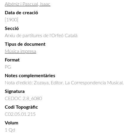
Albéniz i Pascual, Isaac
Data de creació
[1900]
Secció
Arxiu de partitures de l'Orfeó Català
Tipus de document
Música impresa
Format
PG
Notes complementàries
Nota d'edició: Zozaya, Editor. La Correspondencia Musical.
Signatura
CEDOC 2.8_6080
Codi Topogràfic
C02.05.01.215
Volum
1 Qd