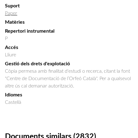
Suport
Paper
Matèries
Repertori instrumental
P
Accés
Lliure
Gestió dels drets d'explotació
Còpia permesa amb finalitat d'estudi o recerca, citant la font
"Centre de Documentació de l’Orfeó Català". Per a qualsevol
altre ús cal demanar autorització.
Idiomes
Castellà
Documents similars (2832)