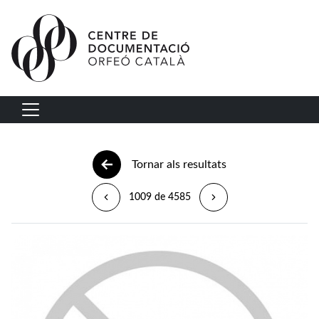
Vés al contingut
Navegació principal
Tornar als resultats
1009 de 4585