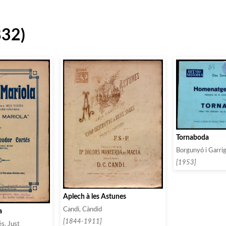
832)
Tornaboda
Borgunyó i Garrig
[1953]
Aplech à les Astunes
Candi, Càndid
a
[1844-1911]
s, Just