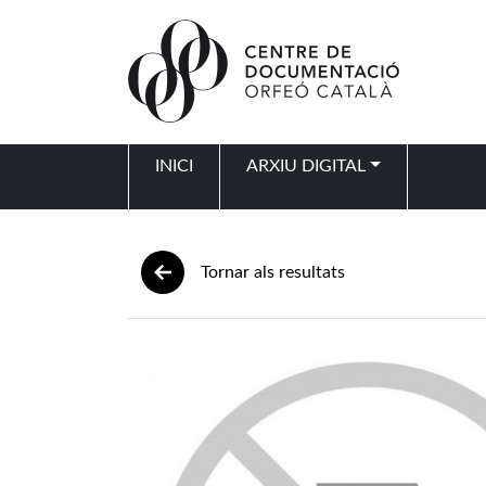
Vés al contingut
INICI
ARXIU DIGITAL
Navegació principal
Tornar als resultats