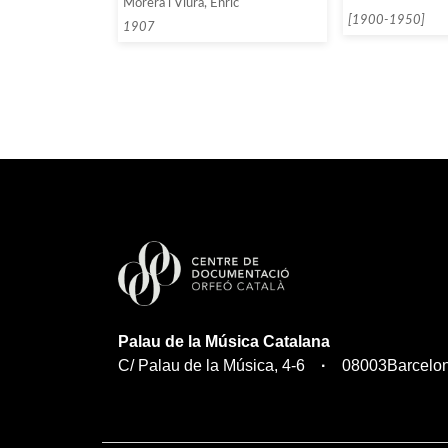
Morera i Viura, Enric
[1900-1950]
1907
Palau de la Música Catalana
C/ Palau de la Música, 4-6
08003
Barcelo