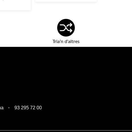
Tria'n d'altres
na
93 295 72 00