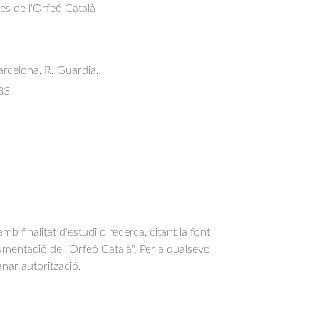
res de l'Orfeó Català
arcelona, R. Guardia.
83
b finalitat d'estudi o recerca, citant la font
entació de l’Orfeó Català". Per a qualsevol
anar autorització.