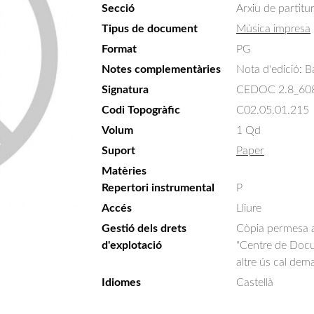
Secció
Arxiu de partitu
Tipus de document
Música impresa
Format
PG
Notes complementàries
Nota d'edició: B
Signatura
CEDOC 2.8_60
Codi Topogràfic
C02.05.01.215
Volum
1 Qd
Suport
Paper
Matèries
Repertori instrumental
P
Accés
Lliure
Gestió dels drets
Còpia permesa am
d'explotació
"Centre de Docum
altre ús cal dem
Idiomes
Castellà