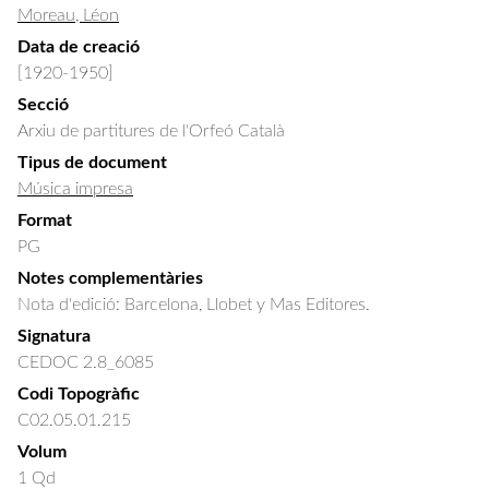
Moreau, Léon
Data de creació
[1920-1950]
Secció
Arxiu de partitures de l'Orfeó Català
Tipus de document
Música impresa
Format
PG
Notes complementàries
Nota d'edició: Barcelona, Llobet y Mas Editores.
Signatura
CEDOC 2.8_6085
Codi Topogràfic
C02.05.01.215
Volum
1 Qd