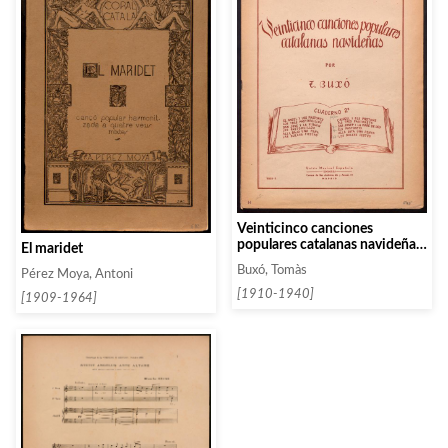
Veinticinco canciones
populares catalanas navideñas.
El maridet
Cuaderno 3
Buxó, Tomàs
Pérez Moya, Antoni
[1910-1940]
[1909-1964]