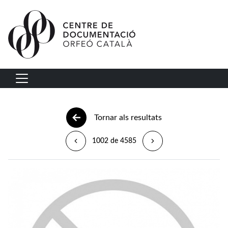
Vés al contingut
Navegació principal
Tornar als resultats
1002 de 4585