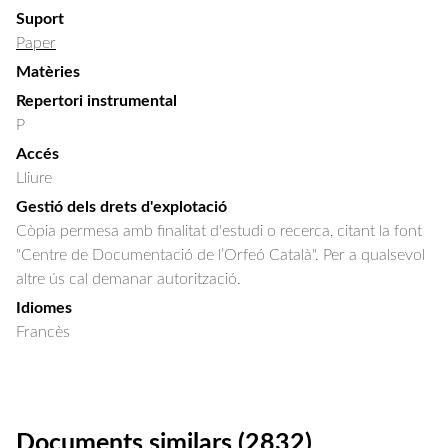
Suport
Paper
Matèries
Repertori instrumental
P
Accés
Lliure
Gestió dels drets d'explotació
Còpia permesa amb finalitat d'estudi o recerca, citant la font
"Centre de Documentació de l’Orfeó Català". Per a qualsevol
altre ús cal demanar autorització.
Idiomes
Francès
Documents similars (2832)