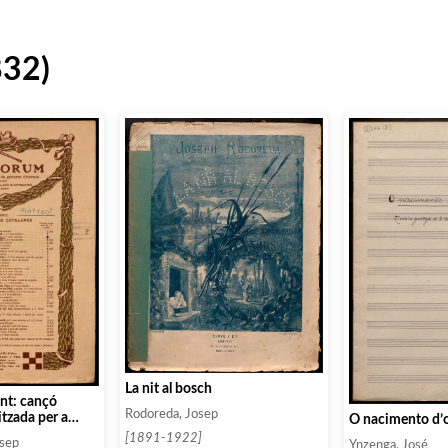
832)
La nit al bosch
ant: cançó
Rodoreda, Josep
tzada per a
O nacimento d’
mixtes
[1891-1922]
osep
Ynzenga, José