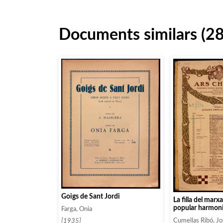
Documents similars (2
Goigs de Sant Jordi
La filla del marx
popular harmoni
Farga, Onia
chor a set veus 
Cumellas Ribó, J
[1935]