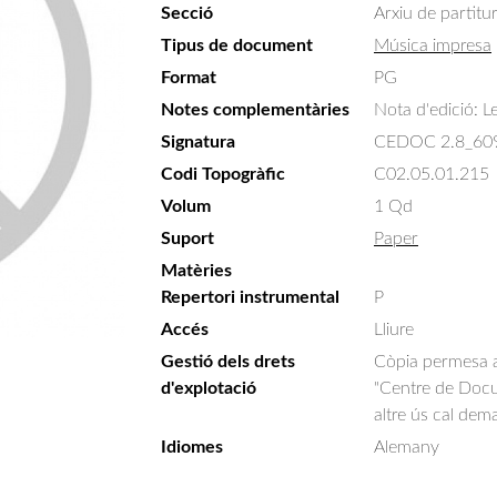
Secció
Arxiu de partitu
Tipus de document
Música impresa
Format
PG
Notes complementàries
Nota d'edició: Le
Signatura
CEDOC 2.8_60
Codi Topogràfic
C02.05.01.215
Volum
1 Qd
Suport
Paper
Matèries
Repertori instrumental
P
Accés
Lliure
Gestió dels drets
Còpia permesa am
d'explotació
"Centre de Docum
altre ús cal dem
Idiomes
Alemany